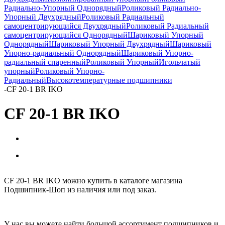
Радиально-Упорный Однорядный
Роликовый Радиально-
Упорный Двухрядный
Роликовый Радиальный
самоцентрирующийся Двухрядный
Роликовый Радиальный
самоцентрирующийся Однорядный
Шариковый Упорный
Однорядный
Шариковый Упорный Двухрядный
Шариковый
Упорно-радиальный Однорядный
Шариковый Упорно-
радиальный спаренный
Роликовый Упорный
Игольчатый
упорный
Роликовый Упорно-
Радиальный
Высокотемпературные подшипники
-
CF 20-1 BR IKO
CF 20-1 BR IKO
CF 20-1 BR IKO можно купить в каталоге магазина
Подшипник-Шоп из наличия или под заказ.
У нас вы можете найти большой ассортимент подшипников и