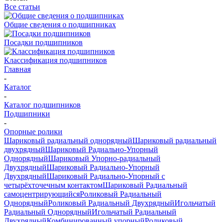
Все статьи
Общие сведения о подшипниках
Посадки подшипников
Классификация подшипников
Главная
-
Каталог
-
Каталог подшипников
Подшипники
-
Опорные ролики
Шариковый радиальный однорядный
Шариковый радиальный
двухрядный
Шариковый Радиально-Упорный
Однорядный
Шариковый Упорно-радиальный
Двухрядный
Шариковый Радиально-Упорный
Двухрядный
Шариковый Радиально-Упорный с
четырёхточечным контактом
Шариковый Радиальный
самоцентрирующийся
Роликовый Радиальный
Однорядный
Роликовый Радиальный Двухрядный
Игольчатый
Радиальный Однорядный
Игольчатый Радиальный
Двухрядный
Комбинированный упорный
Роликовый