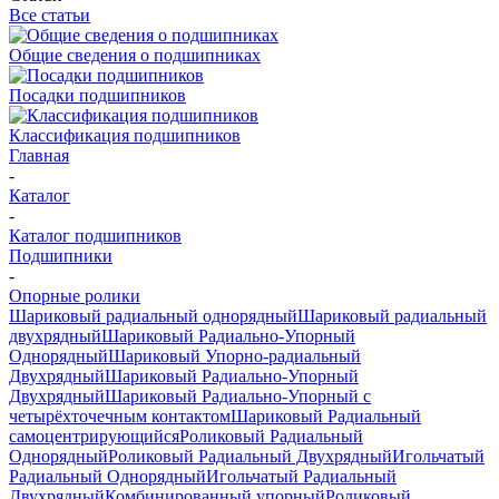
Все статьи
Общие сведения о подшипниках
Посадки подшипников
Классификация подшипников
Главная
-
Каталог
-
Каталог подшипников
Подшипники
-
Опорные ролики
Шариковый радиальный однорядный
Шариковый радиальный
двухрядный
Шариковый Радиально-Упорный
Однорядный
Шариковый Упорно-радиальный
Двухрядный
Шариковый Радиально-Упорный
Двухрядный
Шариковый Радиально-Упорный с
четырёхточечным контактом
Шариковый Радиальный
самоцентрирующийся
Роликовый Радиальный
Однорядный
Роликовый Радиальный Двухрядный
Игольчатый
Радиальный Однорядный
Игольчатый Радиальный
Двухрядный
Комбинированный упорный
Роликовый