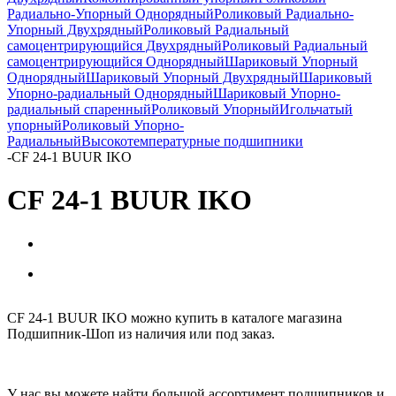
Радиально-Упорный Однорядный
Роликовый Радиально-
Упорный Двухрядный
Роликовый Радиальный
самоцентрирующийся Двухрядный
Роликовый Радиальный
самоцентрирующийся Однорядный
Шариковый Упорный
Однорядный
Шариковый Упорный Двухрядный
Шариковый
Упорно-радиальный Однорядный
Шариковый Упорно-
радиальный спаренный
Роликовый Упорный
Игольчатый
упорный
Роликовый Упорно-
Радиальный
Высокотемпературные подшипники
-
CF 24-1 BUUR IKO
CF 24-1 BUUR IKO
CF 24-1 BUUR IKO можно купить в каталоге магазина
Подшипник-Шоп из наличия или под заказ.
У нас вы можете найти большой ассортимент подшипников и