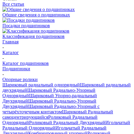
Все статьи
Общие сведения о подшипниках
Посадки подшипников
Классификация подшипников
Главная
-
Каталог
-
Каталог подшипников
Подшипники
-
Опорные ролики
Шариковый радиальный однорядный
Шариковый радиальный
двухрядный
Шариковый Радиально-Упорный
Однорядный
Шариковый Упорно-радиальный
Двухрядный
Шариковый Радиально-Упорный
Двухрядный
Шариковый Радиально-Упорный с
четырёхточечным контактом
Шариковый Радиальный
самоцентрирующийся
Роликовый Радиальный
Однорядный
Роликовый Радиальный Двухрядный
Игольчатый
Радиальный Однорядный
Игольчатый Радиальный
Двухрядный
Комбинированный упорный
Роликовый