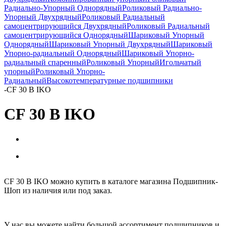
Радиально-Упорный Однорядный
Роликовый Радиально-
Упорный Двухрядный
Роликовый Радиальный
самоцентрирующийся Двухрядный
Роликовый Радиальный
самоцентрирующийся Однорядный
Шариковый Упорный
Однорядный
Шариковый Упорный Двухрядный
Шариковый
Упорно-радиальный Однорядный
Шариковый Упорно-
радиальный спаренный
Роликовый Упорный
Игольчатый
упорный
Роликовый Упорно-
Радиальный
Высокотемпературные подшипники
-
CF 30 B IKO
CF 30 B IKO
CF 30 B IKO можно купить в каталоге магазина Подшипник-
Шоп из наличия или под заказ.
У нас вы можете найти большой ассортимент подшипников и