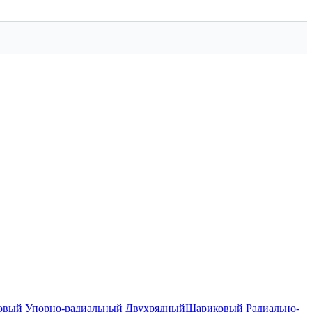
вый Упорно-радиальный Двухрядный
Шариковый Радиально-