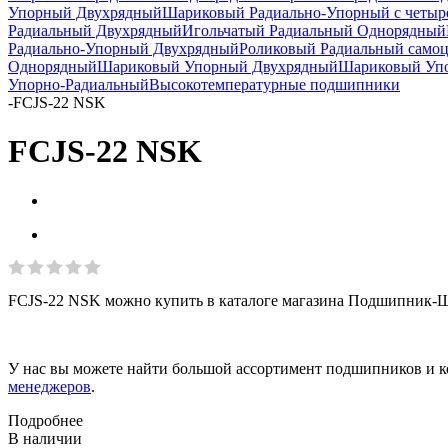
Упорный Двухрядный
Шариковый Радиально-Упорный с четыр
Радиальный Двухрядный
Игольчатый Радиальный Однорядный
Радиально-Упорный Двухрядный
Роликовый Радиальный само
Однорядный
Шариковый Упорный Двухрядный
Шариковый Упо
Упорно-Радиальный
Высокотемпературные подшипники
-
FCJS-22 NSK
FCJS-22 NSK
FCJS-22 NSK можно купить в каталоге магазина Подшипник-Шо
У нас вы можете найти большой ассортимент подшипников и к
менеджеров
.
Подробнее
В наличии