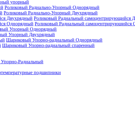
нный упорный
Роликовый Радиально-Упорный Однорядный
Роликовый Радиально-Упорный Двухрядный
Роликовый Радиальный самоцентрирующийся 
Роликовый Радиальный самоцентрирующийся 
вый Упорный Однорядный
вый Упорный Двухрядный
Шариковый Упорно-радиальный Однорядный
Шариковый Упорно-радиальный спаренный
 Упорно-Радиальный
отемпературные подшипники