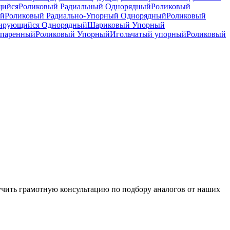
щийся
Роликовый Радиальный Однорядный
Роликовый
ый
Роликовый Радиально-Упорный Однорядный
Роликовый
рирующийся Однорядный
Шариковый Упорный
спаренный
Роликовый Упорный
Игольчатый упорный
Роликовый
чить грамотную консультацию по подбору аналогов от наших