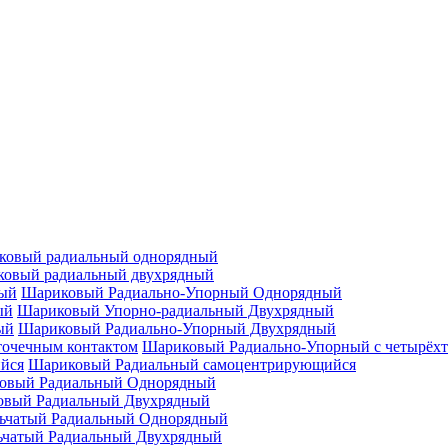
ковый радиальный однорядный
овый радиальный двухрядный
Шариковый Радиально-Упорный Однорядный
Шариковый Упорно-радиальный Двухрядный
Шариковый Радиально-Упорный Двухрядный
Шариковый Радиально-Упорный с четырёхт
Шариковый Радиальный самоцентрирующийся
овый Радиальный Однорядный
овый Радиальный Двухрядный
ьчатый Радиальный Однорядный
ьчатый Радиальный Двухрядный