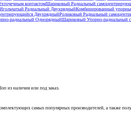
ёхточечным контактом
Шариковый Радиальный самоцентрирую
Игольчатый Радиальный Двухрядный
Комбинированный упорн
центрирующийся Двухрядный
Роликовый Радиальный самоцент
рно-радиальный Однорядный
Шариковый Упорно-радиальный 
п из наличия или под заказ.
омплектующих самых популярных производителей, а также полу