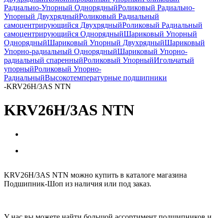
Радиально-Упорный Однорядный
Роликовый Радиально-
Упорный Двухрядный
Роликовый Радиальный
самоцентрирующийся Двухрядный
Роликовый Радиальный
самоцентрирующийся Однорядный
Шариковый Упорный
Однорядный
Шариковый Упорный Двухрядный
Шариковый
Упорно-радиальный Однорядный
Шариковый Упорно-
радиальный спаренный
Роликовый Упорный
Игольчатый
упорный
Роликовый Упорно-
Радиальный
Высокотемпературные подшипники
-
KRV26H/3AS NTN
KRV26H/3AS NTN
KRV26H/3AS NTN можно купить в каталоге магазина
Подшипник-Шоп из наличия или под заказ.
У нас вы можете найти большой ассортимент подшипников и