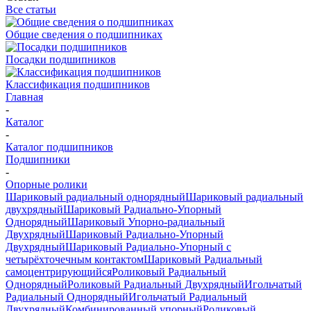
Все статьи
Общие сведения о подшипниках
Посадки подшипников
Классификация подшипников
Главная
-
Каталог
-
Каталог подшипников
Подшипники
-
Опорные ролики
Шариковый радиальный однорядный
Шариковый радиальный
двухрядный
Шариковый Радиально-Упорный
Однорядный
Шариковый Упорно-радиальный
Двухрядный
Шариковый Радиально-Упорный
Двухрядный
Шариковый Радиально-Упорный с
четырёхточечным контактом
Шариковый Радиальный
самоцентрирующийся
Роликовый Радиальный
Однорядный
Роликовый Радиальный Двухрядный
Игольчатый
Радиальный Однорядный
Игольчатый Радиальный
Двухрядный
Комбинированный упорный
Роликовый