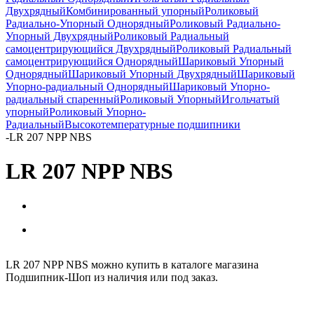
Двухрядный
Комбинированный упорный
Роликовый
Радиально-Упорный Однорядный
Роликовый Радиально-
Упорный Двухрядный
Роликовый Радиальный
самоцентрирующийся Двухрядный
Роликовый Радиальный
самоцентрирующийся Однорядный
Шариковый Упорный
Однорядный
Шариковый Упорный Двухрядный
Шариковый
Упорно-радиальный Однорядный
Шариковый Упорно-
радиальный спаренный
Роликовый Упорный
Игольчатый
упорный
Роликовый Упорно-
Радиальный
Высокотемпературные подшипники
-
LR 207 NPP NBS
LR 207 NPP NBS
LR 207 NPP NBS можно купить в каталоге магазина
Подшипник-Шоп из наличия или под заказ.