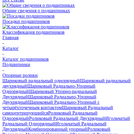
Общие сведения о подшипниках
Посадки подшипников
Классификация подшипников
Главная
-
Каталог
-
Каталог подшипников
Подшипники
-
Опорные ролики
Шариковый радиальный однорядный
Шариковый радиальный
двухрядный
Шариковый Радиально-Упорный
Однорядный
Шариковый Упорно-радиальный
Двухрядный
Шариковый Радиально-Упорный
Двухрядный
Шариковый Радиально-Упорный с
четырёхточечным контактом
Шариковый Радиальный
самоцентрирующийся
Роликовый Радиальный
Однорядный
Роликовый Радиальный Двухрядный
Игольчатый
Радиальный Однорядный
Игольчатый Радиальный
Двухрядный
Комбинированный упорный
Роликовый