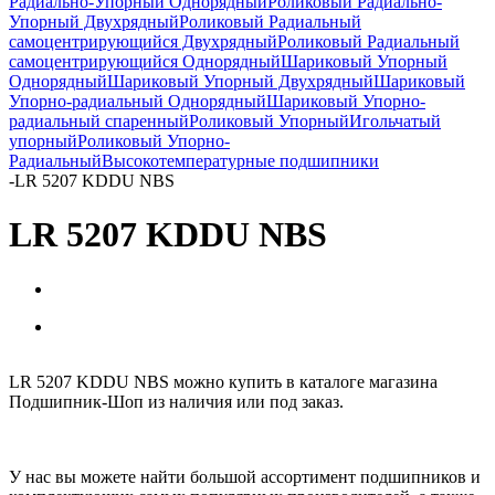
Радиально-Упорный Однорядный
Роликовый Радиально-
Упорный Двухрядный
Роликовый Радиальный
самоцентрирующийся Двухрядный
Роликовый Радиальный
самоцентрирующийся Однорядный
Шариковый Упорный
Однорядный
Шариковый Упорный Двухрядный
Шариковый
Упорно-радиальный Однорядный
Шариковый Упорно-
радиальный спаренный
Роликовый Упорный
Игольчатый
упорный
Роликовый Упорно-
Радиальный
Высокотемпературные подшипники
-
LR 5207 KDDU NBS
LR 5207 KDDU NBS
LR 5207 KDDU NBS можно купить в каталоге магазина
Подшипник-Шоп из наличия или под заказ.
У нас вы можете найти большой ассортимент подшипников и