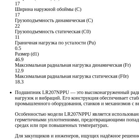
17
Ширина наружной обоймы (C)
17
Грузоподъемность динамическая (C)
22
Грузоподъемность статическая (C0)
11
Граничная нагрузка по усталости (Pu)
0.5
Размер (d1)
46.9
Максимальная радиальная нагрузка динамическая (Fr)
12.9
Максимальная радиальная нагрузка статическая (F0r)
18.3
Подшипник LR207NPPU — это высоконагруженный радиа
нагрузок и вибраций. Его конструкция обеспечивает ста
промышленного оборудования, станков и механизмов с в
Особенностью модели LR207NPPU является использовани
герметичными уплотнениями, предотвращающими попадани
средах или при повышенных температурах.
Для закупщиков и инженеров, ищущих надёжное решени