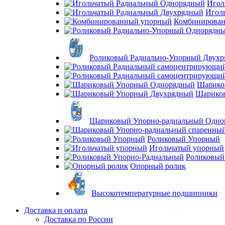
Игол
Игол
Комбинирова
Роликовый Радиально-Упорный Двух
Шарико
Шарико
Шариковый Упорно-радиальный Одно
Роликовый Упорный
Игольчатый упорный
Роликовый
Опорный ролик
Высокотемпературные подшипники
Доставка и оплата
Доставка по России