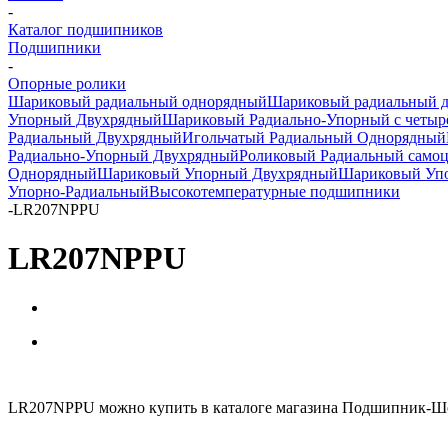
-
Каталог подшипников
Подшипники
-
Опорные ролики
Шариковый радиальный однорядный
Шариковый радиальный 
Упорный Двухрядный
Шариковый Радиально-Упорный с четыр
Радиальный Двухрядный
Игольчатый Радиальный Однорядный
Радиально-Упорный Двухрядный
Роликовый Радиальный само
Однорядный
Шариковый Упорный Двухрядный
Шариковый Упо
Упорно-Радиальный
Высокотемпературные подшипники
-
LR207NPPU
LR207NPPU
LR207NPPU можно купить в каталоге магазина Подшипник-Шоп