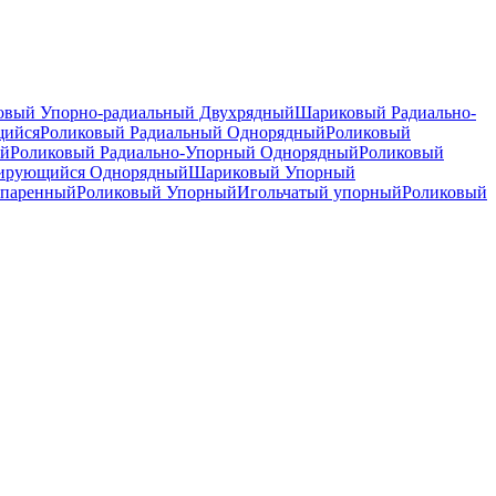
вый Упорно-радиальный Двухрядный
Шариковый Радиально-
щийся
Роликовый Радиальный Однорядный
Роликовый
ый
Роликовый Радиально-Упорный Однорядный
Роликовый
рирующийся Однорядный
Шариковый Упорный
спаренный
Роликовый Упорный
Игольчатый упорный
Роликовый