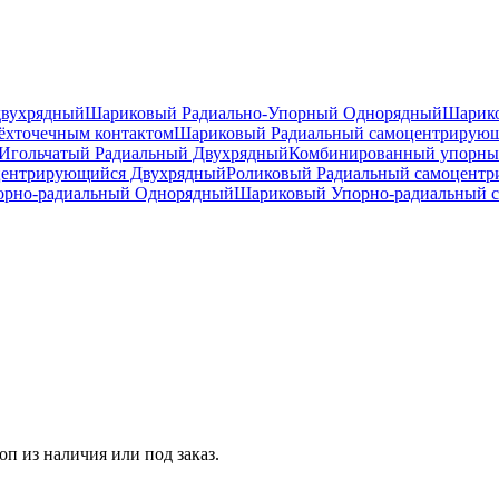
двухрядный
Шариковый Радиально-Упорный Однорядный
Шарико
ёхточечным контактом
Шариковый Радиальный самоцентрирую
Игольчатый Радиальный Двухрядный
Комбинированный упорн
центрирующийся Двухрядный
Роликовый Радиальный самоцент
рно-радиальный Однорядный
Шариковый Упорно-радиальный 
 из наличия или под заказ.