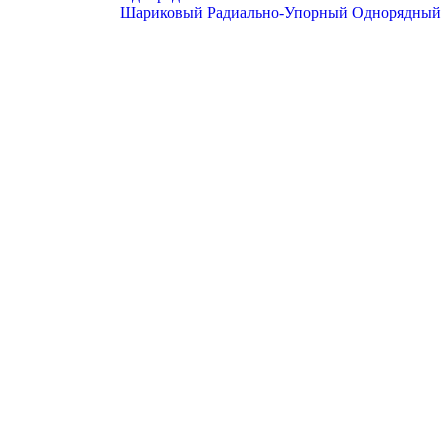
Шариковый Радиально-Упорный Однорядный
Шариковый Упорно-радиальный Двухрядный