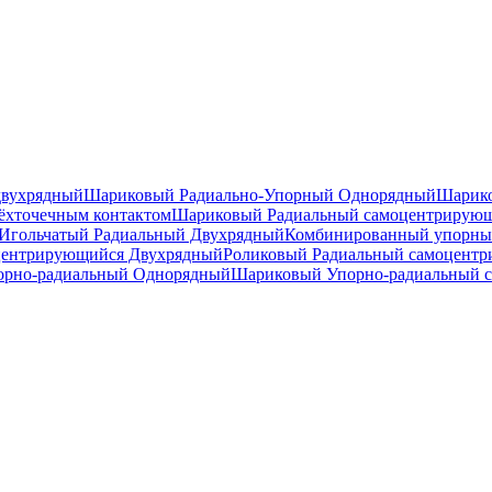
двухрядный
Шариковый Радиально-Упорный Однорядный
Шарико
ёхточечным контактом
Шариковый Радиальный самоцентрирую
Игольчатый Радиальный Двухрядный
Комбинированный упорн
центрирующийся Двухрядный
Роликовый Радиальный самоцент
рно-радиальный Однорядный
Шариковый Упорно-радиальный 