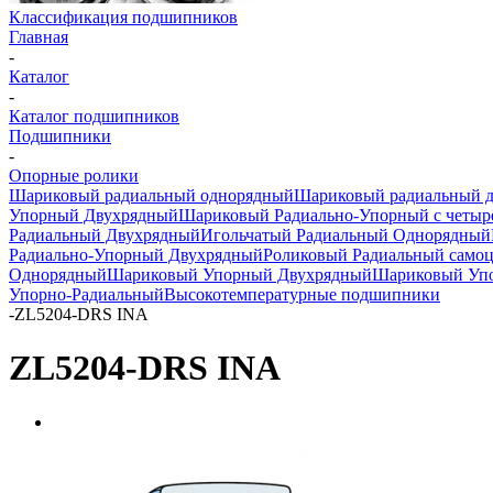
Классификация подшипников
Главная
-
Каталог
-
Каталог подшипников
Подшипники
-
Опорные ролики
Шариковый радиальный однорядный
Шариковый радиальный 
Упорный Двухрядный
Шариковый Радиально-Упорный с четыр
Радиальный Двухрядный
Игольчатый Радиальный Однорядный
Радиально-Упорный Двухрядный
Роликовый Радиальный само
Однорядный
Шариковый Упорный Двухрядный
Шариковый Упо
Упорно-Радиальный
Высокотемпературные подшипники
-
ZL5204-DRS INA
ZL5204-DRS INA