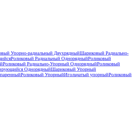
вый Упорно-радиальный Двухрядный
Шариковый Радиально-
щийся
Роликовый Радиальный Однорядный
Роликовый
ый
Роликовый Радиально-Упорный Однорядный
Роликовый
рирующийся Однорядный
Шариковый Упорный
спаренный
Роликовый Упорный
Игольчатый упорный
Роликовый