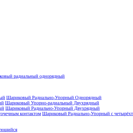
ковый радиальный однорядный
Шариковый Радиально-Упорный Однорядный
Шариковый Упорно-радиальный Двухрядный
Шариковый Радиально-Упорный Двухрядный
Шариковый Радиально-Упорный с четырёхт
ующийся