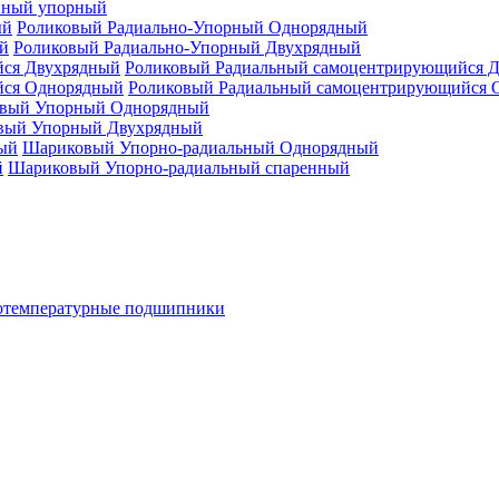
нный упорный
Роликовый Радиально-Упорный Однорядный
Роликовый Радиально-Упорный Двухрядный
Роликовый Радиальный самоцентрирующийся 
Роликовый Радиальный самоцентрирующийся 
вый Упорный Однорядный
вый Упорный Двухрядный
Шариковый Упорно-радиальный Однорядный
Шариковый Упорно-радиальный спаренный
отемпературные подшипники