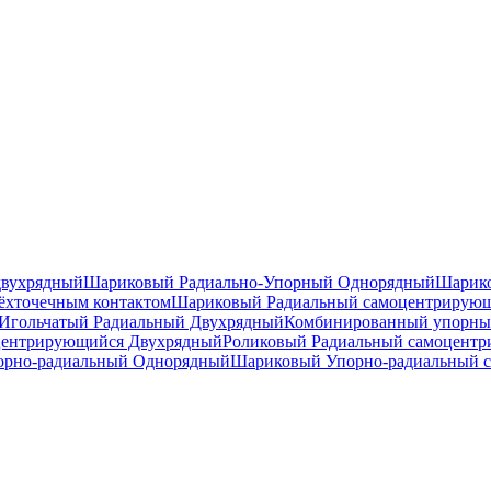
двухрядный
Шариковый Радиально-Упорный Однорядный
Шарико
ёхточечным контактом
Шариковый Радиальный самоцентрирую
Игольчатый Радиальный Двухрядный
Комбинированный упорн
центрирующийся Двухрядный
Роликовый Радиальный самоцент
рно-радиальный Однорядный
Шариковый Упорно-радиальный 