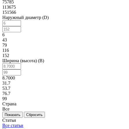
75785
113675
151566
Наружный диаметр (D)
6
43
79
116
152
Ширина (высота) (B)
8.7000
31.7
53.7
76.7
99
Страна
Все
Сбросить
Статьи
Все статьи