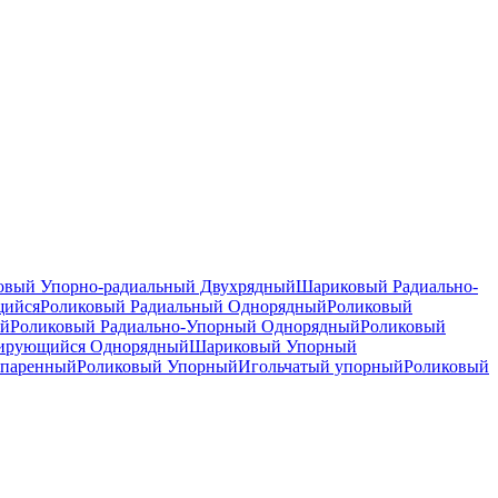
вый Упорно-радиальный Двухрядный
Шариковый Радиально-
щийся
Роликовый Радиальный Однорядный
Роликовый
ый
Роликовый Радиально-Упорный Однорядный
Роликовый
рирующийся Однорядный
Шариковый Упорный
спаренный
Роликовый Упорный
Игольчатый упорный
Роликовый