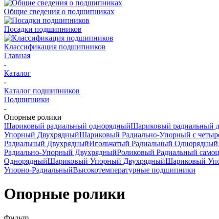
Общие сведения о подшипниках
Посадки подшипников
Классификация подшипников
Главная
-
Каталог
-
Каталог подшипников
Подшипники
-
Опорные ролики
Шариковый радиальный однорядный
Шариковый радиальный 
Упорный Двухрядный
Шариковый Радиально-Упорный с четыр
Радиальный Двухрядный
Игольчатый Радиальный Однорядный
Радиально-Упорный Двухрядный
Роликовый Радиальный само
Однорядный
Шариковый Упорный Двухрядный
Шариковый Упо
Упорно-Радиальный
Высокотемпературные подшипники
Опорные ролики
Фильтр