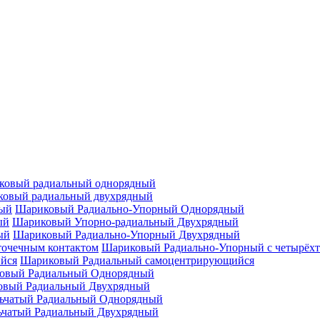
ковый радиальный однорядный
овый радиальный двухрядный
Шариковый Радиально-Упорный Однорядный
Шариковый Упорно-радиальный Двухрядный
Шариковый Радиально-Упорный Двухрядный
Шариковый Радиально-Упорный с четырёхт
Шариковый Радиальный самоцентрирующийся
овый Радиальный Однорядный
овый Радиальный Двухрядный
ьчатый Радиальный Однорядный
ьчатый Радиальный Двухрядный