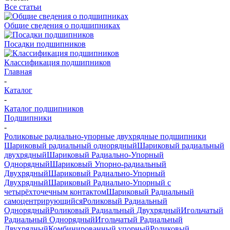
Все статьи
Общие сведения о подшипниках
Посадки подшипников
Классификация подшипников
Главная
-
Каталог
-
Каталог подшипников
Подшипники
-
Роликовые радиально-упорные двухрядные подшипники
Шариковый радиальный однорядный
Шариковый радиальный
двухрядный
Шариковый Радиально-Упорный
Однорядный
Шариковый Упорно-радиальный
Двухрядный
Шариковый Радиально-Упорный
Двухрядный
Шариковый Радиально-Упорный с
четырёхточечным контактом
Шариковый Радиальный
самоцентрирующийся
Роликовый Радиальный
Однорядный
Роликовый Радиальный Двухрядный
Игольчатый
Радиальный Однорядный
Игольчатый Радиальный
Двухрядный
Комбинированный упорный
Роликовый