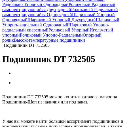
Радиально-Упорный Однорядный
Роликовый Радиальный
самоцентрирующийся Двухрядный
Роликовый Радиальный
самоцентрирующийся Однорядный
Шариковый Упорный
Однорядный
Шариковый Упорный Двухрядный
Шариковый
Упорно-радиальный Однорядный
Шариковый Упорно-
радиальный спаренный
Роликовый Упорный
Игольчатый
упорный
Роликовый Упорно-Радиальный
Опорный
ролик
Высокотемпературные подшипники
-
Подшипник DT 732505
Подшипник DT 732505
Подшипник DT 732505 можно купить в каталоге магазина
Подшипник-Шоп из наличия или под заказ.
У нас вы можете найти большой ассортимент подшипников и
комплектующих самых популярных производителей, а также