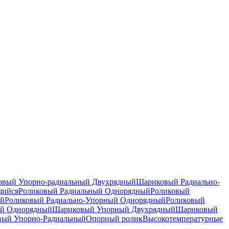
вый Упорно-радиальный Двухрядный
Шариковый Радиально-
щийся
Роликовый Радиальный Однорядный
Роликовый
ый
Роликовый Радиально-Упорный Однорядный
Роликовый
й Однорядный
Шариковый Упорный Двухрядный
Шариковый
вый Упорно-Радиальный
Опорный ролик
Высокотемпературные