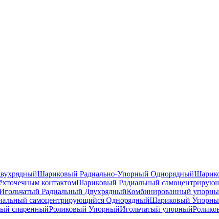
двухрядный
Шариковый Радиально-Упорный Однорядный
Шарико
ёхточечным контактом
Шариковый Радиальный самоцентрирую
Игольчатый Радиальный Двухрядный
Комбинированный упорн
иальный самоцентрирующийся Однорядный
Шариковый Упорны
ный спаренный
Роликовый Упорный
Игольчатый упорный
Ролико