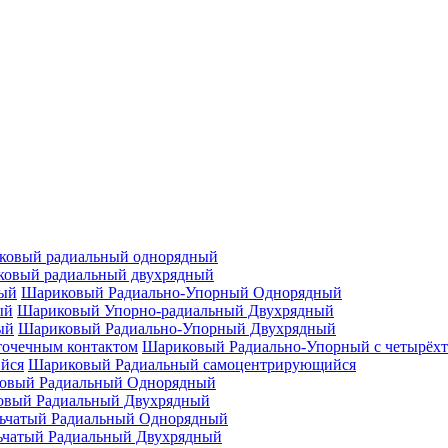
ковый радиальный однорядный
овый радиальный двухрядный
Шариковый Радиально-Упорный Однорядный
Шариковый Упорно-радиальный Двухрядный
Шариковый Радиально-Упорный Двухрядный
Шариковый Радиально-Упорный с четырёхт
Шариковый Радиальный самоцентрирующийся
овый Радиальный Однорядный
овый Радиальный Двухрядный
ьчатый Радиальный Однорядный
ьчатый Радиальный Двухрядный