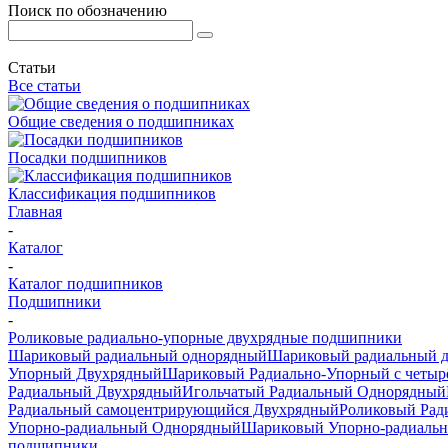
Поиск по обозначению
Статьи
Все статьи
Общие сведения о подшипниках
Посадки подшипников
Классификация подшипников
Главная
-
Каталог
-
Каталог подшипников
Подшипники
-
Роликовые радиально-упорные двухрядные подшипники
Шариковый радиальный однорядный
Шариковый радиальный 
Упорный Двухрядный
Шариковый Радиально-Упорный с четыр
Радиальный Двухрядный
Игольчатый Радиальный Однорядный
Радиальный самоцентрирующийся Двухрядный
Роликовый Рад
Упорно-радиальный Однорядный
Шариковый Упорно-радиаль
подшипники