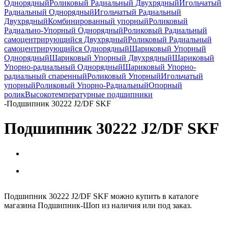
Однорядный
Роликовый Радиальный Двухрядный
Игольчатый
Радиальный Однорядный
Игольчатый Радиальный
Двухрядный
Комбинированный упорный
Роликовый
Радиально-Упорный Однорядный
Роликовый Радиальный
самоцентрирующийся Двухрядный
Роликовый Радиальный
самоцентрирующийся Однорядный
Шариковый Упорный
Однорядный
Шариковый Упорный Двухрядный
Шариковый
Упорно-радиальный Однорядный
Шариковый Упорно-
радиальный спаренный
Роликовый Упорный
Игольчатый
упорный
Роликовый Упорно-Радиальный
Опорный
ролик
Высокотемпературные подшипники
-
Подшипник 30222 J2/DF SKF
Подшипник 30222 J2/DF SKF
Подшипник 30222 J2/DF SKF можно купить в каталоге
магазина Подшипник-Шоп из наличия или под заказ.