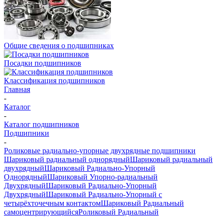
Общие сведения о подшипниках
Посадки подшипников
Классификация подшипников
Главная
-
Каталог
-
Каталог подшипников
Подшипники
-
Роликовые радиально-упорные двухрядные подшипники
Шариковый радиальный однорядный
Шариковый радиальный
двухрядный
Шариковый Радиально-Упорный
Однорядный
Шариковый Упорно-радиальный
Двухрядный
Шариковый Радиально-Упорный
Двухрядный
Шариковый Радиально-Упорный с
четырёхточечным контактом
Шариковый Радиальный
самоцентрирующийся
Роликовый Радиальный