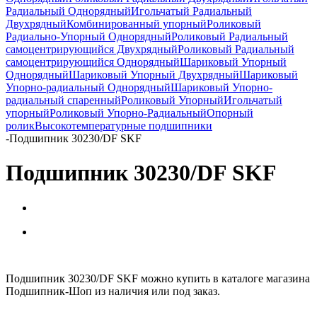
Радиальный Однорядный
Игольчатый Радиальный
Двухрядный
Комбинированный упорный
Роликовый
Радиально-Упорный Однорядный
Роликовый Радиальный
самоцентрирующийся Двухрядный
Роликовый Радиальный
самоцентрирующийся Однорядный
Шариковый Упорный
Однорядный
Шариковый Упорный Двухрядный
Шариковый
Упорно-радиальный Однорядный
Шариковый Упорно-
радиальный спаренный
Роликовый Упорный
Игольчатый
упорный
Роликовый Упорно-Радиальный
Опорный
ролик
Высокотемпературные подшипники
-
Подшипник 30230/DF SKF
Подшипник 30230/DF SKF
Подшипник 30230/DF SKF можно купить в каталоге магазина
Подшипник-Шоп из наличия или под заказ.