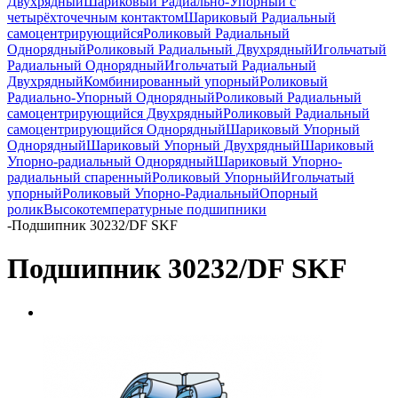
Двухрядный
Шариковый Радиально-Упорный с
четырёхточечным контактом
Шариковый Радиальный
самоцентрирующийся
Роликовый Радиальный
Однорядный
Роликовый Радиальный Двухрядный
Игольчатый
Радиальный Однорядный
Игольчатый Радиальный
Двухрядный
Комбинированный упорный
Роликовый
Радиально-Упорный Однорядный
Роликовый Радиальный
самоцентрирующийся Двухрядный
Роликовый Радиальный
самоцентрирующийся Однорядный
Шариковый Упорный
Однорядный
Шариковый Упорный Двухрядный
Шариковый
Упорно-радиальный Однорядный
Шариковый Упорно-
радиальный спаренный
Роликовый Упорный
Игольчатый
упорный
Роликовый Упорно-Радиальный
Опорный
ролик
Высокотемпературные подшипники
-
Подшипник 30232/DF SKF
Подшипник 30232/DF SKF