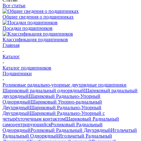
Все статьи
Общие сведения о подшипниках
Посадки подшипников
Классификация подшипников
Главная
-
Каталог
-
Каталог подшипников
Подшипники
-
Роликовые радиально-упорные двухрядные подшипники
Шариковый радиальный однорядный
Шариковый радиальный
двухрядный
Шариковый Радиально-Упорный
Однорядный
Шариковый Упорно-радиальный
Двухрядный
Шариковый Радиально-Упорный
Двухрядный
Шариковый Радиально-Упорный с
четырёхточечным контактом
Шариковый Радиальный
самоцентрирующийся
Роликовый Радиальный
Однорядный
Роликовый Радиальный Двухрядный
Игольчатый
Радиальный Однорядный
Игольчатый Радиальный