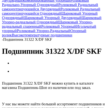
Двухрядный
Комбинированный упорный
Роликовый
Радиально-Упорный Однорядный
Роликовый Радиальный
самоцентрирующийся Двухрядный
Роликовый Радиальный
самоцентрирующийся Однорядный
Шариковый Упорный
Однорядный
Шариковый Упорный Двухрядный
Шариковый
Упорно-радиальный Однорядный
Шариковый Упорно-
радиальный спаренный
Роликовый Упорный
Игольчатый
упорный
Роликовый Упорно-Радиальный
Опорный
ролик
Высокотемпературные подшипники
-
Подшипник 31322 X/DF SKF
Подшипник 31322 X/DF SKF
Подшипник 31322 X/DF SKF можно купить в каталоге
магазина Подшипник-Шоп из наличия или под заказ.
У нас вы можете найти большой ассортимент подшипников и