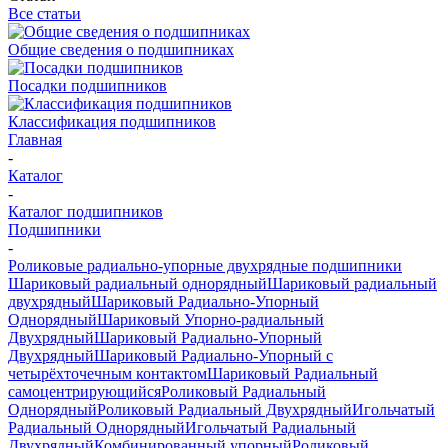
Все статьи
Общие сведения о подшипниках
Посадки подшипников
Классификация подшипников
Главная
-
Каталог
-
Каталог подшипников
Подшипники
-
Роликовые радиально-упорные двухрядные подшипники
Шариковый радиальный однорядный
Шариковый радиальный
двухрядный
Шариковый Радиально-Упорный
Однорядный
Шариковый Упорно-радиальный
Двухрядный
Шариковый Радиально-Упорный
Двухрядный
Шариковый Радиально-Упорный с
четырёхточечным контактом
Шариковый Радиальный
самоцентрирующийся
Роликовый Радиальный
Однорядный
Роликовый Радиальный Двухрядный
Игольчатый
Радиальный Однорядный
Игольчатый Радиальный
Двухрядный
Комбинированный упорный
Роликовый