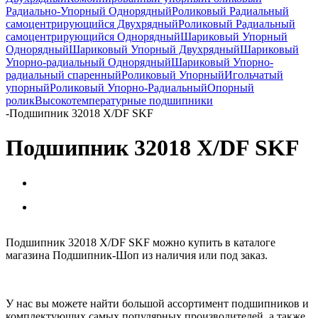
Радиально-Упорный Однорядный
Роликовый Радиальный
самоцентрирующийся Двухрядный
Роликовый Радиальный
самоцентрирующийся Однорядный
Шариковый Упорный
Однорядный
Шариковый Упорный Двухрядный
Шариковый
Упорно-радиальный Однорядный
Шариковый Упорно-
радиальный спаренный
Роликовый Упорный
Игольчатый
упорный
Роликовый Упорно-Радиальный
Опорный
ролик
Высокотемпературные подшипники
-
Подшипник 32018 X/DF SKF
Подшипник 32018 X/DF SKF
Подшипник 32018 X/DF SKF можно купить в каталоге
магазина Подшипник-Шоп из наличия или под заказ.
У нас вы можете найти большой ассортимент подшипников и
комплектующих самых популярных производителей, а также