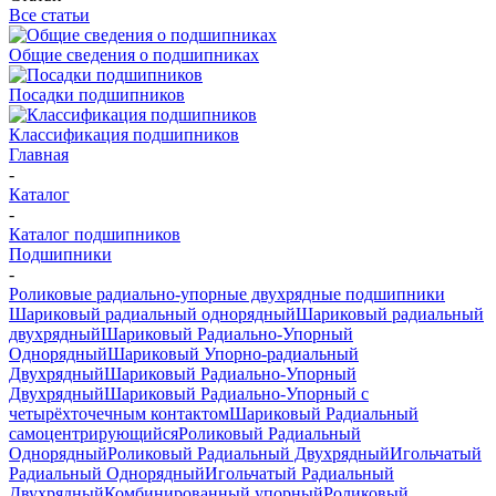
Все статьи
Общие сведения о подшипниках
Посадки подшипников
Классификация подшипников
Главная
-
Каталог
-
Каталог подшипников
Подшипники
-
Роликовые радиально-упорные двухрядные подшипники
Шариковый радиальный однорядный
Шариковый радиальный
двухрядный
Шариковый Радиально-Упорный
Однорядный
Шариковый Упорно-радиальный
Двухрядный
Шариковый Радиально-Упорный
Двухрядный
Шариковый Радиально-Упорный с
четырёхточечным контактом
Шариковый Радиальный
самоцентрирующийся
Роликовый Радиальный
Однорядный
Роликовый Радиальный Двухрядный
Игольчатый
Радиальный Однорядный
Игольчатый Радиальный
Двухрядный
Комбинированный упорный
Роликовый