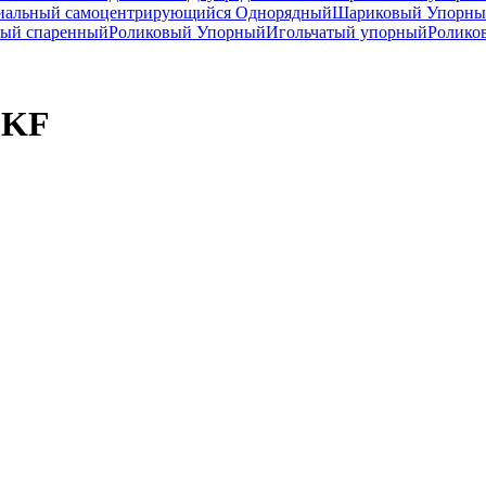
иальный самоцентрирующийся Однорядный
Шариковый Упорны
ный спаренный
Роликовый Упорный
Игольчатый упорный
Ролико
SKF