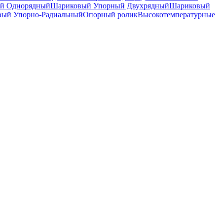
й Однорядный
Шариковый Упорный Двухрядный
Шариковый
вый Упорно-Радиальный
Опорный ролик
Высокотемпературные