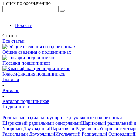
Поиск по обозначению
Новости
Статьи
Все статьи
Общие сведения о подшипниках
Посадки подшипников
Классификация подшипников
Главная
-
Каталог
-
Каталог подшипников
Подшипники
-
Роликовые радиально-упорные двухрядные подшипники
Шариковый радиальный однорядный
Шариковый радиальный 
Упорный Двухрядный
Шариковый Радиально-Упорный с четыр
Радиальный Двухрядный
Игольчатый Радиальный Однорядный