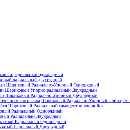
ковый радиальный однорядный
овый радиальный двухрядный
Шариковый Радиально-Упорный Однорядный
Шариковый Упорно-радиальный Двухрядный
Шариковый Радиально-Упорный Двухрядный
Шариковый Радиально-Упорный с четырёхт
Шариковый Радиальный самоцентрирующийся
овый Радиальный Однорядный
овый Радиальный Двухрядный
ьчатый Радиальный Однорядный
ьчатый Радиальный Двухрядный