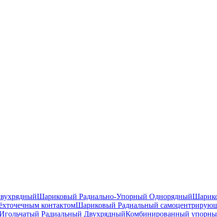
двухрядный
Шариковый Радиально-Упорный Однорядный
Шарико
ёхточечным контактом
Шариковый Радиальный самоцентрирую
Игольчатый Радиальный Двухрядный
Комбинированный упорн