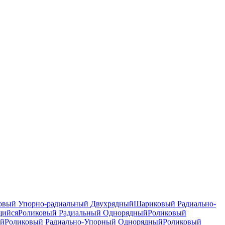
вый Упорно-радиальный Двухрядный
Шариковый Радиально-
щийся
Роликовый Радиальный Однорядный
Роликовый
ый
Роликовый Радиально-Упорный Однорядный
Роликовый