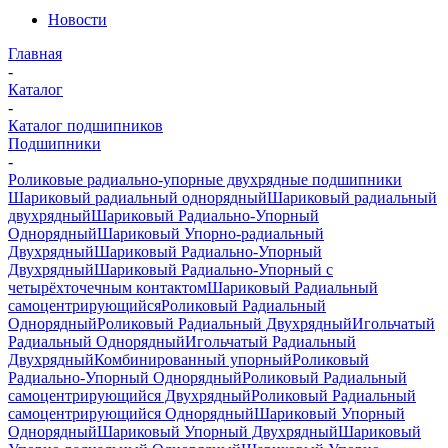
Новости
Главная
-
Каталог
-
Каталог подшипников
Подшипники
-
Роликовые радиально-упорные двухрядные подшипники
Шариковый радиальный однорядный
Шариковый радиальный
двухрядный
Шариковый Радиально-Упорный
Однорядный
Шариковый Упорно-радиальный
Двухрядный
Шариковый Радиально-Упорный
Двухрядный
Шариковый Радиально-Упорный с
четырёхточечным контактом
Шариковый Радиальный
самоцентрирующийся
Роликовый Радиальный
Однорядный
Роликовый Радиальный Двухрядный
Игольчатый
Радиальный Однорядный
Игольчатый Радиальный
Двухрядный
Комбинированный упорный
Роликовый
Радиально-Упорный Однорядный
Роликовый Радиальный
самоцентрирующийся Двухрядный
Роликовый Радиальный
самоцентрирующийся Однорядный
Шариковый Упорный
Однорядный
Шариковый Упорный Двухрядный
Шариковый