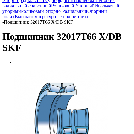
Упорно-радиальный Однорядный
Шариковый Упорно-
радиальный спаренный
Роликовый Упорный
Игольчатый
упорный
Роликовый Упорно-Радиальный
Опорный
ролик
Высокотемпературные подшипники
-
Подшипник 32017T66 X/DB SKF
Подшипник 32017T66 X/DB
SKF