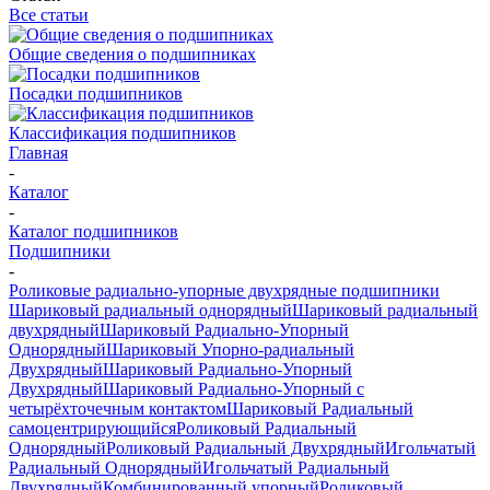
Все статьи
Общие сведения о подшипниках
Посадки подшипников
Классификация подшипников
Главная
-
Каталог
-
Каталог подшипников
Подшипники
-
Роликовые радиально-упорные двухрядные подшипники
Шариковый радиальный однорядный
Шариковый радиальный
двухрядный
Шариковый Радиально-Упорный
Однорядный
Шариковый Упорно-радиальный
Двухрядный
Шариковый Радиально-Упорный
Двухрядный
Шариковый Радиально-Упорный с
четырёхточечным контактом
Шариковый Радиальный
самоцентрирующийся
Роликовый Радиальный
Однорядный
Роликовый Радиальный Двухрядный
Игольчатый
Радиальный Однорядный
Игольчатый Радиальный
Двухрядный
Комбинированный упорный
Роликовый