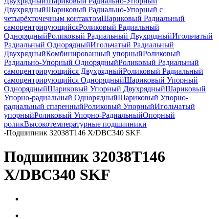
Двухрядный
Шариковый Радиально-Упорный
Двухрядный
Шариковый Радиально-Упорный с
четырёхточечным контактом
Шариковый Радиальный
самоцентрирующийся
Роликовый Радиальный
Однорядный
Роликовый Радиальный Двухрядный
Игольчатый
Радиальный Однорядный
Игольчатый Радиальный
Двухрядный
Комбинированный упорный
Роликовый
Радиально-Упорный Однорядный
Роликовый Радиальный
самоцентрирующийся Двухрядный
Роликовый Радиальный
самоцентрирующийся Однорядный
Шариковый Упорный
Однорядный
Шариковый Упорный Двухрядный
Шариковый
Упорно-радиальный Однорядный
Шариковый Упорно-
радиальный спаренный
Роликовый Упорный
Игольчатый
упорный
Роликовый Упорно-Радиальный
Опорный
ролик
Высокотемпературные подшипники
-
Подшипник 32038T146 X/DBC340 SKF
Подшипник 32038T146
X/DBC340 SKF