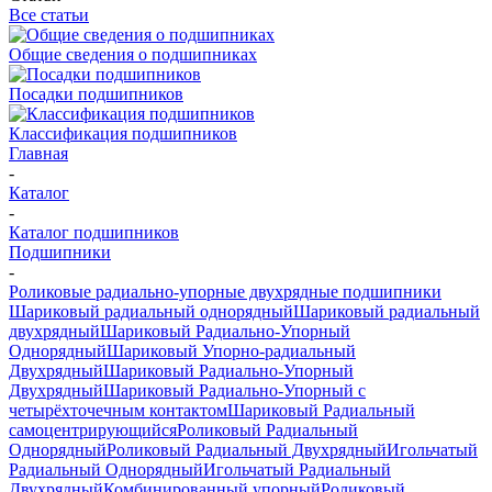
Все статьи
Общие сведения о подшипниках
Посадки подшипников
Классификация подшипников
Главная
-
Каталог
-
Каталог подшипников
Подшипники
-
Роликовые радиально-упорные двухрядные подшипники
Шариковый радиальный однорядный
Шариковый радиальный
двухрядный
Шариковый Радиально-Упорный
Однорядный
Шариковый Упорно-радиальный
Двухрядный
Шариковый Радиально-Упорный
Двухрядный
Шариковый Радиально-Упорный с
четырёхточечным контактом
Шариковый Радиальный
самоцентрирующийся
Роликовый Радиальный
Однорядный
Роликовый Радиальный Двухрядный
Игольчатый
Радиальный Однорядный
Игольчатый Радиальный
Двухрядный
Комбинированный упорный
Роликовый