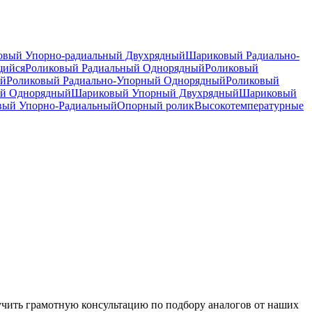
вый Упорно-радиальный Двухрядный
Шариковый Радиально-
щийся
Роликовый Радиальный Однорядный
Роликовый
ый
Роликовый Радиально-Упорный Однорядный
Роликовый
й Однорядный
Шариковый Упорный Двухрядный
Шариковый
вый Упорно-Радиальный
Опорный ролик
Высокотемпературные
чить грамотную консультацию по подбору аналогов от наших