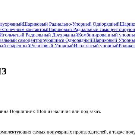
двухрядный
Шариковый Радиально-Упорный Однорядный
Шарико
ёхточечным контактом
Шариковый Радиальный самоцентрирую
Игольчатый Радиальный Двухрядный
Комбинированный упорн
иальный самоцентрирующийся Однорядный
Шариковый Упорны
ный спаренный
Роликовый Упорный
Игольчатый упорный
Ролико
ПЗ
зина Подшипник-Шоп из наличия или под заказ.
омплектующих самых популярных производителей, а также полу