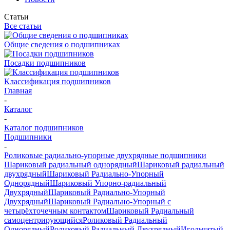
Статьи
Все статьи
Общие сведения о подшипниках
Посадки подшипников
Классификация подшипников
Главная
-
Каталог
-
Каталог подшипников
Подшипники
-
Роликовые радиально-упорные двухрядные подшипники
Шариковый радиальный однорядный
Шариковый радиальный
двухрядный
Шариковый Радиально-Упорный
Однорядный
Шариковый Упорно-радиальный
Двухрядный
Шариковый Радиально-Упорный
Двухрядный
Шариковый Радиально-Упорный с
четырёхточечным контактом
Шариковый Радиальный
самоцентрирующийся
Роликовый Радиальный
Однорядный
Роликовый Радиальный Двухрядный
Игольчатый