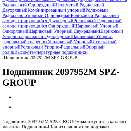
Радиальный Однорядный
Игольчатый Радиальный
Двухрядный
Комбинированный упорный
Роликовый
Радиально-Упорный Однорядный
Роликовый Радиальный
самоцентрирующийся Двухрядный
Роликовый Радиальный
самоцентрирующийся Однорядный
Шариковый Упорный
Однорядный
Шариковый Упорный Двухрядный
Шариковый
Упорно-радиальный Однорядный
Шариковый Упорно-
радиальный спаренный
Роликовый Упорный
Игольчатый
упорный
Роликовый Упорно-Радиальный
Опорный
ролик
Высокотемпературные подшипники
-
Подшипник 2097952М SPZ-GROUP
Подшипник 2097952М SPZ-
GROUP
Подшипник 2097952М SPZ-GROUP можно купить в каталоге
магазина Подшипник-Шоп из наличия или под заказ.