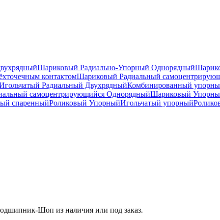
двухрядный
Шариковый Радиально-Упорный Однорядный
Шарико
ёхточечным контактом
Шариковый Радиальный самоцентрирую
Игольчатый Радиальный Двухрядный
Комбинированный упорн
иальный самоцентрирующийся Однорядный
Шариковый Упорны
ный спаренный
Роликовый Упорный
Игольчатый упорный
Ролико
одшипник-Шоп из наличия или под заказ.