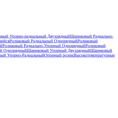
вый Упорно-радиальный Двухрядный
Шариковый Радиально-
щийся
Роликовый Радиальный Однорядный
Роликовый
ый
Роликовый Радиально-Упорный Однорядный
Роликовый
й Однорядный
Шариковый Упорный Двухрядный
Шариковый
вый Упорно-Радиальный
Опорный ролик
Высокотемпературные