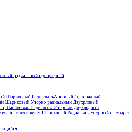
ковый радиальный однорядный
Шариковый Радиально-Упорный Однорядный
Шариковый Упорно-радиальный Двухрядный
Шариковый Радиально-Упорный Двухрядный
Шариковый Радиально-Упорный с четырёхт
ующийся