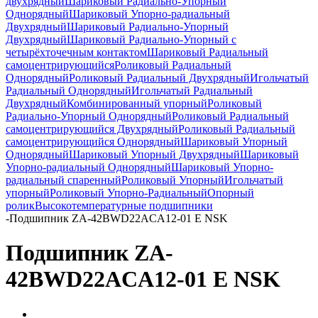
двухрядный
Шариковый Радиально-Упорный
Однорядный
Шариковый Упорно-радиальный
Двухрядный
Шариковый Радиально-Упорный
Двухрядный
Шариковый Радиально-Упорный с
четырёхточечным контактом
Шариковый Радиальный
самоцентрирующийся
Роликовый Радиальный
Однорядный
Роликовый Радиальный Двухрядный
Игольчатый
Радиальный Однорядный
Игольчатый Радиальный
Двухрядный
Комбинированный упорный
Роликовый
Радиально-Упорный Однорядный
Роликовый Радиальный
самоцентрирующийся Двухрядный
Роликовый Радиальный
самоцентрирующийся Однорядный
Шариковый Упорный
Однорядный
Шариковый Упорный Двухрядный
Шариковый
Упорно-радиальный Однорядный
Шариковый Упорно-
радиальный спаренный
Роликовый Упорный
Игольчатый
упорный
Роликовый Упорно-Радиальный
Опорный
ролик
Высокотемпературные подшипники
-
Подшипник ZA-42BWD22ACA12-01 E NSK
Подшипник ZA-
42BWD22ACA12-01 E NSK