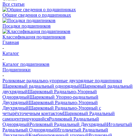
Все статьи
Общие сведения о подшипниках
Посадки подшипников
Классификация подшипников
Главная
-
Каталог
-
Каталог подшипников
Подшипники
-
Роликовые радиально-упорные двухрядные подшипники
Шариковый радиальный однорядный
Шариковый радиальный
двухрядный
Шариковый Радиально-Упорный
Однорядный
Шариковый Упорно-радиальный
Двухрядный
Шариковый Радиально-Упорный
Двухрядный
Шариковый Радиально-Упорный с
четырёхточечным контактом
Шариковый Радиальный
самоцентрирующийся
Роликовый Радиальный
Однорядный
Роликовый Радиальный Двухрядный
Игольчатый
Радиальный Однорядный
Игольчатый Радиальный
Двухрядный
Комбинированный упорный
Роликовый