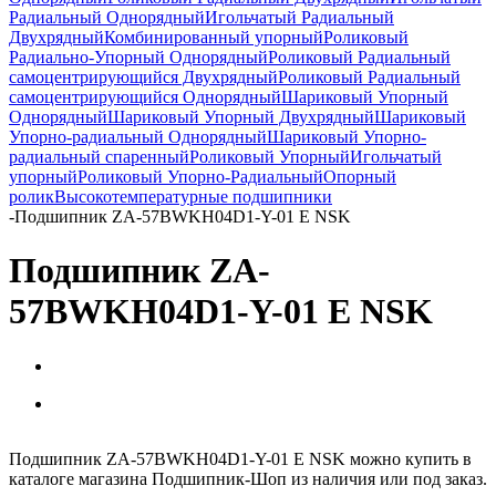
Радиальный Однорядный
Игольчатый Радиальный
Двухрядный
Комбинированный упорный
Роликовый
Радиально-Упорный Однорядный
Роликовый Радиальный
самоцентрирующийся Двухрядный
Роликовый Радиальный
самоцентрирующийся Однорядный
Шариковый Упорный
Однорядный
Шариковый Упорный Двухрядный
Шариковый
Упорно-радиальный Однорядный
Шариковый Упорно-
радиальный спаренный
Роликовый Упорный
Игольчатый
упорный
Роликовый Упорно-Радиальный
Опорный
ролик
Высокотемпературные подшипники
-
Подшипник ZA-57BWKH04D1-Y-01 E NSK
Подшипник ZA-
57BWKH04D1-Y-01 E NSK
Подшипник ZA-57BWKH04D1-Y-01 E NSK можно купить в
каталоге магазина Подшипник-Шоп из наличия или под заказ.