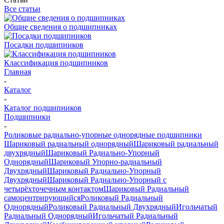
Все статьи
Общие сведения о подшипниках
Посадки подшипников
Классификация подшипников
Главная
-
Каталог
-
Каталог подшипников
Подшипники
-
Роликовые радиально-упорные однорядные подшипники
Шариковый радиальный однорядный
Шариковый радиальный
двухрядный
Шариковый Радиально-Упорный
Однорядный
Шариковый Упорно-радиальный
Двухрядный
Шариковый Радиально-Упорный
Двухрядный
Шариковый Радиально-Упорный с
четырёхточечным контактом
Шариковый Радиальный
самоцентрирующийся
Роликовый Радиальный
Однорядный
Роликовый Радиальный Двухрядный
Игольчатый
Радиальный Однорядный
Игольчатый Радиальный