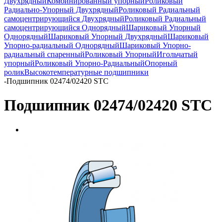
Двухрядный
Комбинированный упорный
Роликовый
Радиально-Упорный Двухрядный
Роликовый Радиальный
самоцентрирующийся Двухрядный
Роликовый Радиальный
самоцентрирующийся Однорядный
Шариковый Упорный
Однорядный
Шариковый Упорный Двухрядный
Шариковый
Упорно-радиальный Однорядный
Шариковый Упорно-
радиальный спаренный
Роликовый Упорный
Игольчатый
упорный
Роликовый Упорно-Радиальный
Опорный
ролик
Высокотемпературные подшипники
-
Подшипник 02474/02420 STC
Подшипник 02474/02420 STC