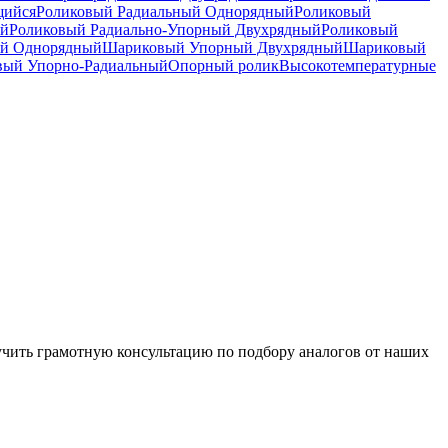
щийся
Роликовый Радиальный Однорядный
Роликовый
ый
Роликовый Радиально-Упорный Двухрядный
Роликовый
й Однорядный
Шариковый Упорный Двухрядный
Шариковый
вый Упорно-Радиальный
Опорный ролик
Высокотемпературные
чить грамотную консультацию по подбору аналогов от наших