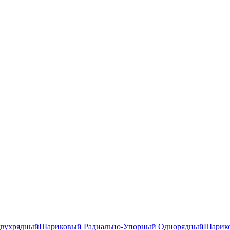
двухрядный
Шариковый Радиально-Упорный Однорядный
Шарико