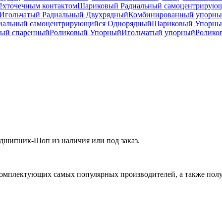
ёхточечным контактом
Шариковый Радиальный самоцентрирую
Игольчатый Радиальный Двухрядный
Комбинированный упорн
иальный самоцентрирующийся Однорядный
Шариковый Упорны
ный спаренный
Роликовый Упорный
Игольчатый упорный
Ролико
дшипник-Шоп из наличия или под заказ.
омплектующих самых популярных производителей, а также полу