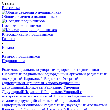
Статьи
Все статьи
Общие сведения о подшипниках
Посадки подшипников
Классификация подшипников
Главная
-
Каталог
-
Каталог подшипников
Подшипники
-
Роликовые радиально-упорные однорядные подшипники
Шариковый радиальный однорядный
Шариковый радиальный
двухрядный
Шариковый Радиально-Упорный
Однорядный
Шариковый Упорно-радиальный
Двухрядный
Шариковый Радиально-Упорный
Двухрядный
Шариковый Радиально-Упорный с
четырёхточечным контактом
Шариковый Радиальный
самоцентрирующийся
Роликовый Радиальный
Однорядный
Роликовый Радиальный Двухрядный
Игольчатый
Радиальный Однорядный
Игольчатый Радиальный