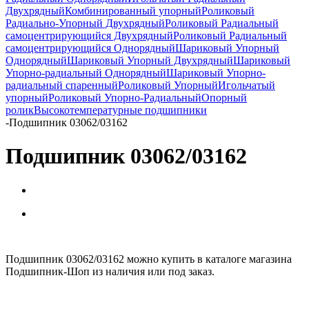
Двухрядный
Комбинированный упорный
Роликовый
Радиально-Упорный Двухрядный
Роликовый Радиальный
самоцентрирующийся Двухрядный
Роликовый Радиальный
самоцентрирующийся Однорядный
Шариковый Упорный
Однорядный
Шариковый Упорный Двухрядный
Шариковый
Упорно-радиальный Однорядный
Шариковый Упорно-
радиальный спаренный
Роликовый Упорный
Игольчатый
упорный
Роликовый Упорно-Радиальный
Опорный
ролик
Высокотемпературные подшипники
-
Подшипник 03062/03162
Подшипник 03062/03162
Подшипник 03062/03162 можно купить в каталоге магазина
Подшипник-Шоп из наличия или под заказ.