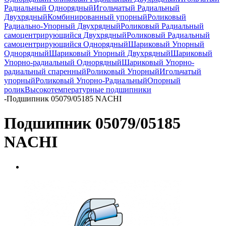
Радиальный Однорядный
Игольчатый Радиальный
Двухрядный
Комбинированный упорный
Роликовый
Радиально-Упорный Двухрядный
Роликовый Радиальный
самоцентрирующийся Двухрядный
Роликовый Радиальный
самоцентрирующийся Однорядный
Шариковый Упорный
Однорядный
Шариковый Упорный Двухрядный
Шариковый
Упорно-радиальный Однорядный
Шариковый Упорно-
радиальный спаренный
Роликовый Упорный
Игольчатый
упорный
Роликовый Упорно-Радиальный
Опорный
ролик
Высокотемпературные подшипники
-
Подшипник 05079/05185 NACHI
Подшипник 05079/05185
NACHI