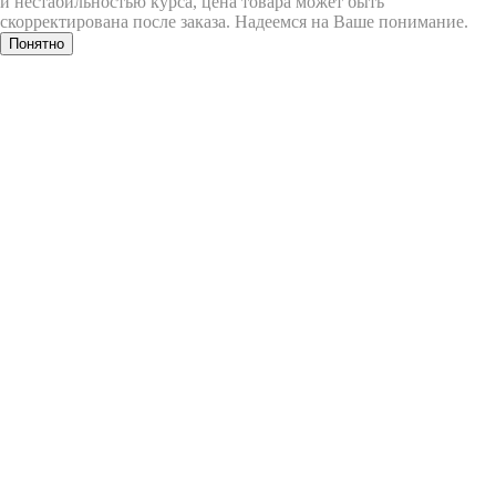
и нестабильностью курса, цена товара может быть
скорректирована после заказа. Надеемся на Ваше понимание.
Понятно