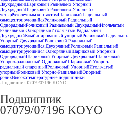
Двухрядный
Шариковый Радиально-Упорный
Двухрядный
Шариковый Радиально-Упорный с
четырёхточечным контактом
Шариковый Радиальный
самоцентрирующийся
Роликовый Радиальный
Однорядный
Роликовый Радиальный Двухрядный
Игольчатый
Радиальный Однорядный
Игольчатый Радиальный
Двухрядный
Комбинированный упорный
Роликовый Радиально-
Упорный Двухрядный
Роликовый Радиальный
самоцентрирующийся Двухрядный
Роликовый Радиальный
самоцентрирующийся Однорядный
Шариковый Упорный
Однорядный
Шариковый Упорный Двухрядный
Шариковый
Упорно-радиальный Однорядный
Шариковый Упорно-
радиальный спаренный
Роликовый Упорный
Игольчатый
упорный
Роликовый Упорно-Радиальный
Опорный
ролик
Высокотемпературные подшипники
-
Подшипник 07079/07196 KOYO
Подшипник
07079/07196 KOYO