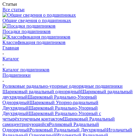
Статьи
Все статьи
Общие сведения о подшипниках
Посадки подшипников
Классификация подшипников
Главная
-
Каталог
-
Каталог подшипников
Подшипники
-
Роликовые радиально-упорные однорядные подшипники
Шариковый радиальный однорядный
Шариковый радиальный
двухрядный
Шариковый Радиально-Упорный
Однорядный
Шариковый Упорно-радиальный
Двухрядный
Шариковый Радиально-Упорный
Двухрядный
Шариковый Радиально-Упорный с
четырёхточечным контактом
Шариковый Радиальный
самоцентрирующийся
Роликовый Радиальный
Однорядный
Роликовый Радиальный Двухрядный
Игольчатый
Радиальный Однорядный
Игольчатый Радиальный