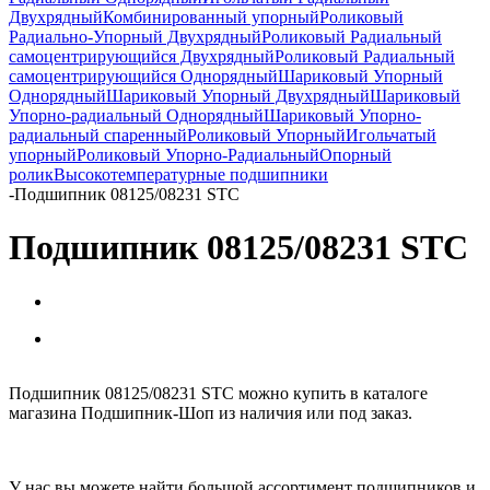
Двухрядный
Комбинированный упорный
Роликовый
Радиально-Упорный Двухрядный
Роликовый Радиальный
самоцентрирующийся Двухрядный
Роликовый Радиальный
самоцентрирующийся Однорядный
Шариковый Упорный
Однорядный
Шариковый Упорный Двухрядный
Шариковый
Упорно-радиальный Однорядный
Шариковый Упорно-
радиальный спаренный
Роликовый Упорный
Игольчатый
упорный
Роликовый Упорно-Радиальный
Опорный
ролик
Высокотемпературные подшипники
-
Подшипник 08125/08231 STC
Подшипник 08125/08231 STC
Подшипник 08125/08231 STC можно купить в каталоге
магазина Подшипник-Шоп из наличия или под заказ.
У нас вы можете найти большой ассортимент подшипников и