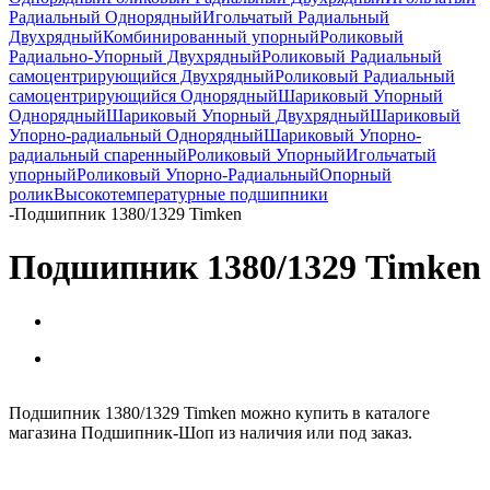
Радиальный Однорядный
Игольчатый Радиальный
Двухрядный
Комбинированный упорный
Роликовый
Радиально-Упорный Двухрядный
Роликовый Радиальный
самоцентрирующийся Двухрядный
Роликовый Радиальный
самоцентрирующийся Однорядный
Шариковый Упорный
Однорядный
Шариковый Упорный Двухрядный
Шариковый
Упорно-радиальный Однорядный
Шариковый Упорно-
радиальный спаренный
Роликовый Упорный
Игольчатый
упорный
Роликовый Упорно-Радиальный
Опорный
ролик
Высокотемпературные подшипники
-
Подшипник 1380/1329 Timken
Подшипник 1380/1329 Timken
Подшипник 1380/1329 Timken можно купить в каталоге
магазина Подшипник-Шоп из наличия или под заказ.