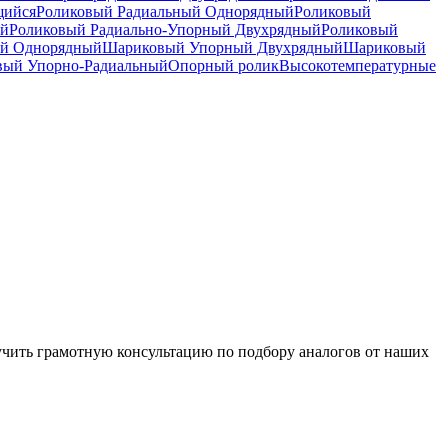
щийся
Роликовый Радиальный Однорядный
Роликовый
ый
Роликовый Радиально-Упорный Двухрядный
Роликовый
й Однорядный
Шариковый Упорный Двухрядный
Шариковый
вый Упорно-Радиальный
Опорный ролик
Высокотемпературные
чить грамотную консультацию по подбору аналогов от наших