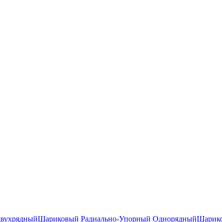
двухрядный
Шариковый Радиально-Упорный Однорядный
Шарико