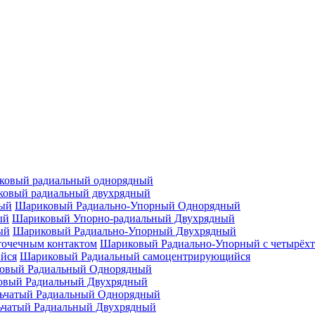
ковый радиальный однорядный
овый радиальный двухрядный
Шариковый Радиально-Упорный Однорядный
Шариковый Упорно-радиальный Двухрядный
Шариковый Радиально-Упорный Двухрядный
Шариковый Радиально-Упорный с четырёхт
Шариковый Радиальный самоцентрирующийся
овый Радиальный Однорядный
овый Радиальный Двухрядный
ьчатый Радиальный Однорядный
ьчатый Радиальный Двухрядный