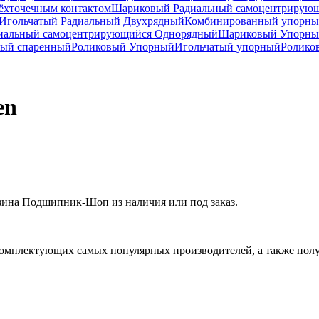
ёхточечным контактом
Шариковый Радиальный самоцентрирую
Игольчатый Радиальный Двухрядный
Комбинированный упорн
иальный самоцентрирующийся Однорядный
Шариковый Упорны
ный спаренный
Роликовый Упорный
Игольчатый упорный
Ролико
en
зина Подшипник-Шоп из наличия или под заказ.
омплектующих самых популярных производителей, а также полу