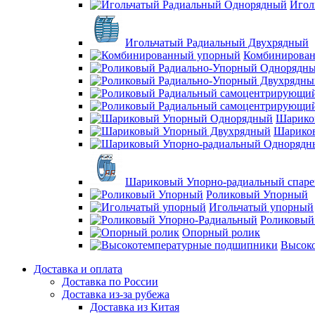
Игол
Игольчатый Радиальный Двухрядный
Комбинирова
Шарико
Шарико
Шариковый Упорно-радиальный спар
Роликовый Упорный
Игольчатый упорный
Роликовый
Опорный ролик
Высок
Доставка и оплата
Доставка по России
Доставка из-за рубежа
Доставка из Китая