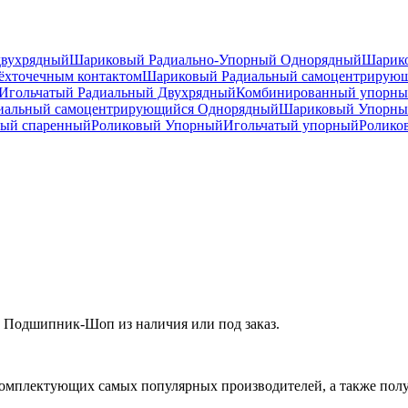
двухрядный
Шариковый Радиально-Упорный Однорядный
Шарико
ёхточечным контактом
Шариковый Радиальный самоцентрирую
Игольчатый Радиальный Двухрядный
Комбинированный упорн
иальный самоцентрирующийся Однорядный
Шариковый Упорны
ный спаренный
Роликовый Упорный
Игольчатый упорный
Ролико
 Подшипник-Шоп из наличия или под заказ.
омплектующих самых популярных производителей, а также полу