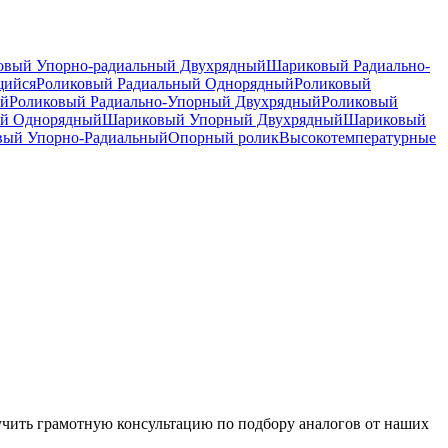
вый Упорно-радиальный Двухрядный
Шариковый Радиально-
щийся
Роликовый Радиальный Однорядный
Роликовый
ый
Роликовый Радиально-Упорный Двухрядный
Роликовый
й Однорядный
Шариковый Упорный Двухрядный
Шариковый
вый Упорно-Радиальный
Опорный ролик
Высокотемпературные
чить грамотную консультацию по подбору аналогов от наших