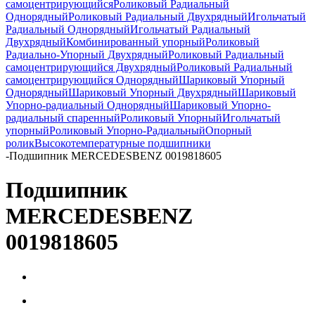
самоцентрирующийся
Роликовый Радиальный
Однорядный
Роликовый Радиальный Двухрядный
Игольчатый
Радиальный Однорядный
Игольчатый Радиальный
Двухрядный
Комбинированный упорный
Роликовый
Радиально-Упорный Двухрядный
Роликовый Радиальный
самоцентрирующийся Двухрядный
Роликовый Радиальный
самоцентрирующийся Однорядный
Шариковый Упорный
Однорядный
Шариковый Упорный Двухрядный
Шариковый
Упорно-радиальный Однорядный
Шариковый Упорно-
радиальный спаренный
Роликовый Упорный
Игольчатый
упорный
Роликовый Упорно-Радиальный
Опорный
ролик
Высокотемпературные подшипники
-
Подшипник MERCEDESBENZ 0019818605
Подшипник
MERCEDESBENZ
0019818605