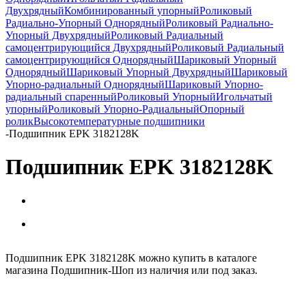
Двухрядный
Комбинированный упорный
Роликовый
Радиально-Упорный Однорядный
Роликовый Радиально-
Упорный Двухрядный
Роликовый Радиальный
самоцентрирующийся Двухрядный
Роликовый Радиальный
самоцентрирующийся Однорядный
Шариковый Упорный
Однорядный
Шариковый Упорный Двухрядный
Шариковый
Упорно-радиальный Однорядный
Шариковый Упорно-
радиальный спаренный
Роликовый Упорный
Игольчатый
упорный
Роликовый Упорно-Радиальный
Опорный
ролик
Высокотемпературные подшипники
-
Подшипник EPK 3182128K
Подшипник EPK 3182128K
Подшипник EPK 3182128K можно купить в каталоге
магазина Подшипник-Шоп из наличия или под заказ.