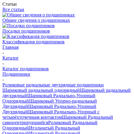
Статьи
Все статьи
Общие сведения о подшипниках
Посадки подшипников
Классификация подшипников
Главная
-
Каталог
-
Каталог подшипников
Подшипники
-
Роликовые радиальные двухрядные подшипники
Шариковый радиальный однорядный
Шариковый радиальный
двухрядный
Шариковый Радиально-Упорный
Однорядный
Шариковый Упорно-радиальный
Двухрядный
Шариковый Радиально-Упорный
Двухрядный
Шариковый Радиально-Упорный с
четырёхточечным контактом
Шариковый Радиальный
самоцентрирующийся
Роликовый Радиальный
Однорядный
Игольчатый Радиальный
Однорядный
Игольчатый Радиальный