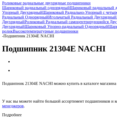
Роликовые радиальные двухрядные подшипники
Шариковый радиальный однорядный
Шариковый радиальный 
Упорный Двухрядный
Шариковый Радиально-Упорный с четыр
Радиальный Однорядный
Игольчатый Радиальный Двухрядный
Двухрядный
Роликовый Радиальный самоцентрирующийся Дв
Двухрядный
Шариковый Упорно-радиальный Однорядный
Шари
ролик
Высокотемпературные подшипники
-
Подшипник 21304E NACHI
Подшипник 21304E NACHI
Подшипник 21304E NACHI можно купить в каталоге магазина 
У нас вы можете найти большой ассортимент подшипников и к
менеджеров
.
Подробнее