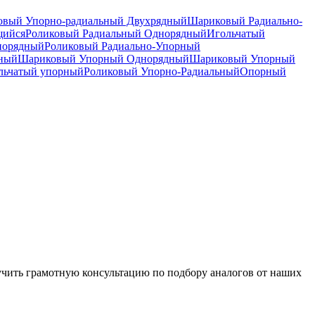
вый Упорно-радиальный Двухрядный
Шариковый Радиально-
щийся
Роликовый Радиальный Однорядный
Игольчатый
норядный
Роликовый Радиально-Упорный
дный
Шариковый Упорный Однорядный
Шариковый Упорный
льчатый упорный
Роликовый Упорно-Радиальный
Опорный
чить грамотную консультацию по подбору аналогов от наших