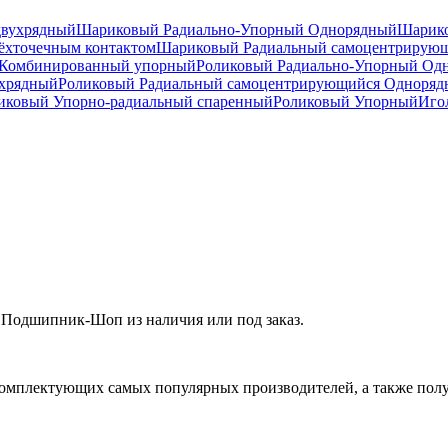
двухрядный
Шариковый Радиально-Упорный Однорядный
Шарико
ёхточечным контактом
Шариковый Радиальный самоцентрирую
Комбинированный упорный
Роликовый Радиально-Упорный Од
ухрядный
Роликовый Радиальный самоцентрирующийся Одноря
ковый Упорно-радиальный спаренный
Роликовый Упорный
Иго
Подшипник-Шоп из наличия или под заказ.
омплектующих самых популярных производителей, а также полу