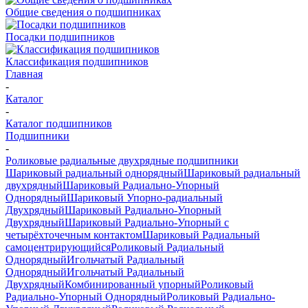
Общие сведения о подшипниках
Посадки подшипников
Классификация подшипников
Главная
-
Каталог
-
Каталог подшипников
Подшипники
-
Роликовые радиальные двухрядные подшипники
Шариковый радиальный однорядный
Шариковый радиальный
двухрядный
Шариковый Радиально-Упорный
Однорядный
Шариковый Упорно-радиальный
Двухрядный
Шариковый Радиально-Упорный
Двухрядный
Шариковый Радиально-Упорный с
четырёхточечным контактом
Шариковый Радиальный
самоцентрирующийся
Роликовый Радиальный
Однорядный
Игольчатый Радиальный
Однорядный
Игольчатый Радиальный
Двухрядный
Комбинированный упорный
Роликовый
Радиально-Упорный Однорядный
Роликовый Радиально-