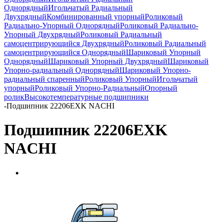
Однорядный
Игольчатый Радиальный
Двухрядный
Комбинированный упорный
Роликовый
Радиально-Упорный Однорядный
Роликовый Радиально-
Упорный Двухрядный
Роликовый Радиальный
самоцентрирующийся Двухрядный
Роликовый Радиальный
самоцентрирующийся Однорядный
Шариковый Упорный
Однорядный
Шариковый Упорный Двухрядный
Шариковый
Упорно-радиальный Однорядный
Шариковый Упорно-
радиальный спаренный
Роликовый Упорный
Игольчатый
упорный
Роликовый Упорно-Радиальный
Опорный
ролик
Высокотемпературные подшипники
-
Подшипник 22206EXK NACHI
Подшипник 22206EXK
NACHI