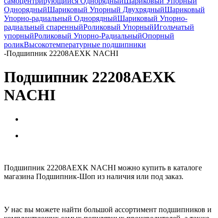
самоцентрирующийся Однорядный
Шариковый Упорный
Однорядный
Шариковый Упорный Двухрядный
Шариковый
Упорно-радиальный Однорядный
Шариковый Упорно-
радиальный спаренный
Роликовый Упорный
Игольчатый
упорный
Роликовый Упорно-Радиальный
Опорный
ролик
Высокотемпературные подшипники
-
Подшипник 22208AEXK NACHI
Подшипник 22208AEXK
NACHI
Подшипник 22208AEXK NACHI можно купить в каталоге
магазина Подшипник-Шоп из наличия или под заказ.
У нас вы можете найти большой ассортимент подшипников и