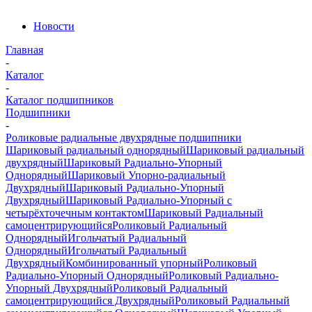
Новости
Главная
-
Каталог
-
Каталог подшипников
Подшипники
-
Роликовые радиальные двухрядные подшипники
Шариковый радиальный однорядный
Шариковый радиальный
двухрядный
Шариковый Радиально-Упорный
Однорядный
Шариковый Упорно-радиальный
Двухрядный
Шариковый Радиально-Упорный
Двухрядный
Шариковый Радиально-Упорный с
четырёхточечным контактом
Шариковый Радиальный
самоцентрирующийся
Роликовый Радиальный
Однорядный
Игольчатый Радиальный
Однорядный
Игольчатый Радиальный
Двухрядный
Комбинированный упорный
Роликовый
Радиально-Упорный Однорядный
Роликовый Радиально-
Упорный Двухрядный
Роликовый Радиальный
самоцентрирующийся Двухрядный
Роликовый Радиальный