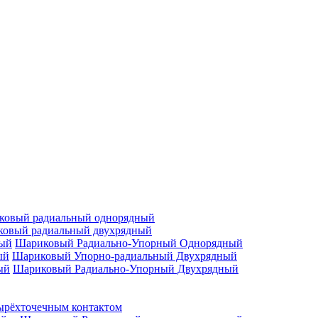
ковый радиальный однорядный
овый радиальный двухрядный
Шариковый Радиально-Упорный Однорядный
Шариковый Упорно-радиальный Двухрядный
Шариковый Радиально-Упорный Двухрядный
ырёхточечным контактом