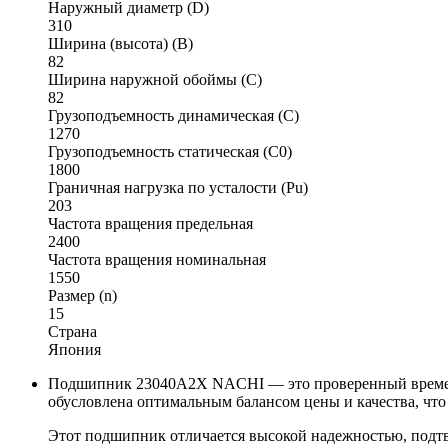
Наружный диаметр (D)
310
Ширина (высота) (B)
82
Ширина наружной обоймы (C)
82
Грузоподъемность динамическая (C)
1270
Грузоподъемность статическая (C0)
1800
Граничная нагрузка по усталости (Pu)
203
Частота вращения предельная
2400
Частота вращения номинальная
1550
Размер (n)
15
Страна
Япония
Подшипник 23040A2X NACHI — это проверенный временем 
обусловлена оптимальным балансом цены и качества, чт
Этот подшипник отличается высокой надежностью, подт