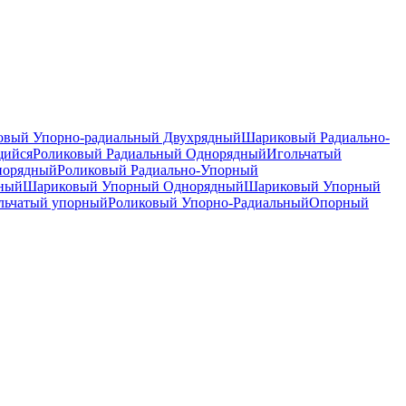
вый Упорно-радиальный Двухрядный
Шариковый Радиально-
щийся
Роликовый Радиальный Однорядный
Игольчатый
норядный
Роликовый Радиально-Упорный
дный
Шариковый Упорный Однорядный
Шариковый Упорный
льчатый упорный
Роликовый Упорно-Радиальный
Опорный