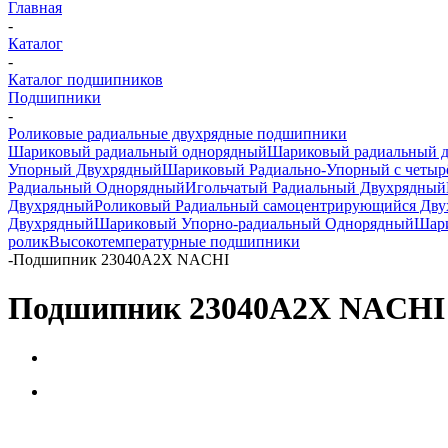
Главная
-
Каталог
-
Каталог подшипников
Подшипники
-
Роликовые радиальные двухрядные подшипники
Шариковый радиальный однорядный
Шариковый радиальный 
Упорный Двухрядный
Шариковый Радиально-Упорный с четыр
Радиальный Однорядный
Игольчатый Радиальный Двухрядный
Двухрядный
Роликовый Радиальный самоцентрирующийся Дв
Двухрядный
Шариковый Упорно-радиальный Однорядный
Шари
ролик
Высокотемпературные подшипники
-
Подшипник 23040A2X NACHI
Подшипник 23040A2X NACHI