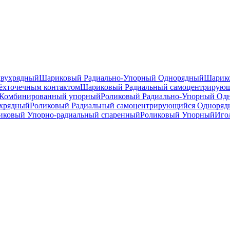
двухрядный
Шариковый Радиально-Упорный Однорядный
Шарико
ёхточечным контактом
Шариковый Радиальный самоцентрирую
Комбинированный упорный
Роликовый Радиально-Упорный Од
ухрядный
Роликовый Радиальный самоцентрирующийся Одноря
ковый Упорно-радиальный спаренный
Роликовый Упорный
Иго