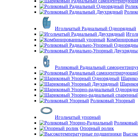
Ролик
Ролик
Игольчатый Радиальный Однорядный
Игол
Комбинирова
Роликовый Радиальный самоцентрир
Шарико
Шарико
Роликовый Упорный
Игольчатый упорный
Роликовый
Опорный ролик
Высок