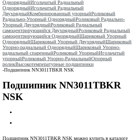
Однорядный
Игольчатый Радиальный
Однорядный
Игольчатый Радиальный
Двухрядный
Комбинированный упорный
Роликовый
Радиально-Упорный Однорядный
Роликовый Радиально-
Упорный Двухрядный
Роликовый Радиальный
самоцентрирующийся Двухрядный
Роликовый Радиальный
самоцентрирующийся Однорядный
Шариковый Упорный
Однорядный
Шариковый Упорный Двухрядный
Шариковый
Упорно-радиальный Однорядный
Шариковый Упорно-
радиальный спаренный
Роликовый Упорный
Игольчатый
упорный
Роликовый Упорно-Радиальный
Опорный
ролик
Высокотемпературные подшипники
-
Подшипник NN3011TBKR NSK
Подшипник NN3011TBKR
NSK
Подшипник NN3011TBKR NSK можно купить в каталоге