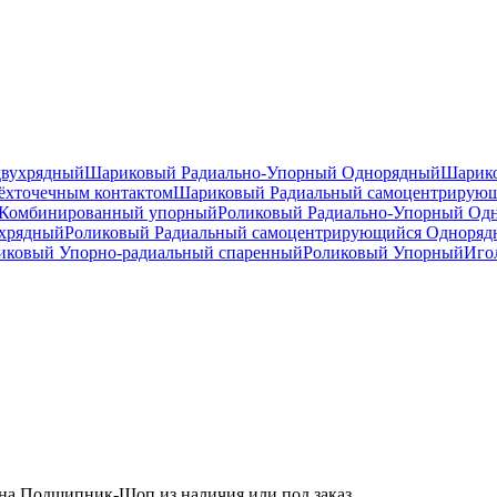
двухрядный
Шариковый Радиально-Упорный Однорядный
Шарико
ёхточечным контактом
Шариковый Радиальный самоцентрирую
Комбинированный упорный
Роликовый Радиально-Упорный Од
ухрядный
Роликовый Радиальный самоцентрирующийся Одноря
ковый Упорно-радиальный спаренный
Роликовый Упорный
Иго
а Подшипник-Шоп из наличия или под заказ.