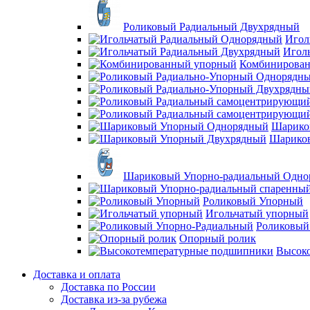
Роликовый Радиальный Двухрядный
Игол
Игол
Комбинирова
Шарико
Шарико
Шариковый Упорно-радиальный Одно
Роликовый Упорный
Игольчатый упорный
Роликовый
Опорный ролик
Высок
Доставка и оплата
Доставка по России
Доставка из-за рубежа