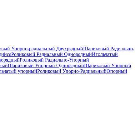
вый Упорно-радиальный Двухрядный
Шариковый Радиально-
щийся
Роликовый Радиальный Однорядный
Игольчатый
норядный
Роликовый Радиально-Упорный
дный
Шариковый Упорный Однорядный
Шариковый Упорный
льчатый упорный
Роликовый Упорно-Радиальный
Опорный