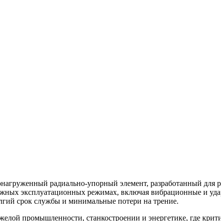
груженный радиально-упорный элемент, разработанный для ра
ложных эксплуатационных режимах, включая вибрационные и уда
лгий срок службы и минимальные потери на трение.
желой промышленности, станкостроении и энергетике, где крити