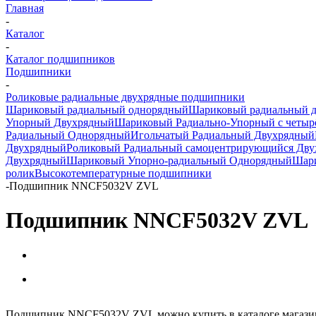
Главная
-
Каталог
-
Каталог подшипников
Подшипники
-
Роликовые радиальные двухрядные подшипники
Шариковый радиальный однорядный
Шариковый радиальный 
Упорный Двухрядный
Шариковый Радиально-Упорный с четыр
Радиальный Однорядный
Игольчатый Радиальный Двухрядный
Двухрядный
Роликовый Радиальный самоцентрирующийся Дв
Двухрядный
Шариковый Упорно-радиальный Однорядный
Шари
ролик
Высокотемпературные подшипники
-
Подшипник NNCF5032V ZVL
Подшипник NNCF5032V ZVL
Подшипник NNCF5032V ZVL можно купить в каталоге магазин