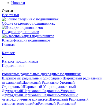
Новости
Статьи
Все статьи
Общие сведения о подшипниках
Посадки подшипников
Классификация подшипников
Главная
-
Каталог
-
Каталог подшипников
Подшипники
-
Роликовые радиальные двухрядные подшипники
Шариковый радиальный однорядный
Шариковый радиальный
двухрядный
Шариковый Радиально-Упорный
Однорядный
Шариковый Упорно-радиальный
Двухрядный
Шариковый Радиально-Упорный
Двухрядный
Шариковый Радиально-Упорный с
четырёхточечным контактом
Шариковый Радиальный
самоцентрирующийся
Роликовый Радиальный