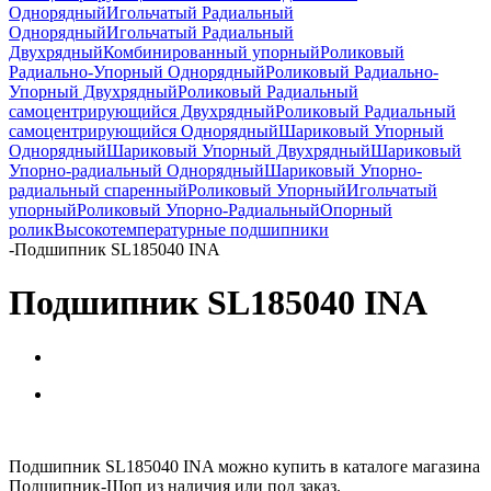
Однорядный
Игольчатый Радиальный
Однорядный
Игольчатый Радиальный
Двухрядный
Комбинированный упорный
Роликовый
Радиально-Упорный Однорядный
Роликовый Радиально-
Упорный Двухрядный
Роликовый Радиальный
самоцентрирующийся Двухрядный
Роликовый Радиальный
самоцентрирующийся Однорядный
Шариковый Упорный
Однорядный
Шариковый Упорный Двухрядный
Шариковый
Упорно-радиальный Однорядный
Шариковый Упорно-
радиальный спаренный
Роликовый Упорный
Игольчатый
упорный
Роликовый Упорно-Радиальный
Опорный
ролик
Высокотемпературные подшипники
-
Подшипник SL185040 INA
Подшипник SL185040 INA
Подшипник SL185040 INA можно купить в каталоге магазина
Подшипник-Шоп из наличия или под заказ.