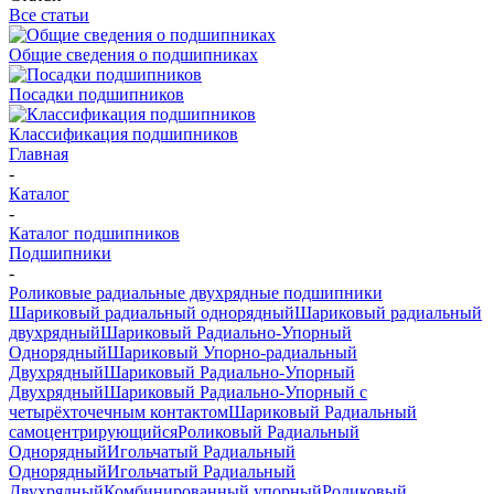
Все статьи
Общие сведения о подшипниках
Посадки подшипников
Классификация подшипников
Главная
-
Каталог
-
Каталог подшипников
Подшипники
-
Роликовые радиальные двухрядные подшипники
Шариковый радиальный однорядный
Шариковый радиальный
двухрядный
Шариковый Радиально-Упорный
Однорядный
Шариковый Упорно-радиальный
Двухрядный
Шариковый Радиально-Упорный
Двухрядный
Шариковый Радиально-Упорный с
четырёхточечным контактом
Шариковый Радиальный
самоцентрирующийся
Роликовый Радиальный
Однорядный
Игольчатый Радиальный
Однорядный
Игольчатый Радиальный
Двухрядный
Комбинированный упорный
Роликовый