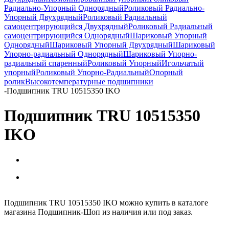
Радиально-Упорный Однорядный
Роликовый Радиально-
Упорный Двухрядный
Роликовый Радиальный
самоцентрирующийся Двухрядный
Роликовый Радиальный
самоцентрирующийся Однорядный
Шариковый Упорный
Однорядный
Шариковый Упорный Двухрядный
Шариковый
Упорно-радиальный Однорядный
Шариковый Упорно-
радиальный спаренный
Роликовый Упорный
Игольчатый
упорный
Роликовый Упорно-Радиальный
Опорный
ролик
Высокотемпературные подшипники
-
Подшипник TRU 10515350 IKO
Подшипник TRU 10515350
IKO
Подшипник TRU 10515350 IKO можно купить в каталоге
магазина Подшипник-Шоп из наличия или под заказ.